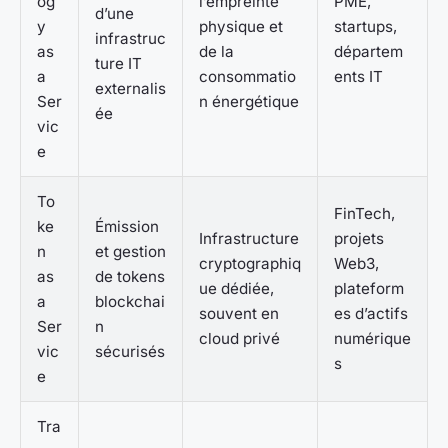
og
l’empreinte
PME,
d’une
y
physique et
startups,
infrastruc
as
de la
départem
ture IT
a
consommatio
ents IT
externalis
Ser
n énergétique
ée
vic
e
To
FinTech,
ke
Émission
Infrastructure
projets
n
et gestion
cryptographiq
Web3,
as
de tokens
ue dédiée,
plateform
a
blockchai
souvent en
es d’actifs
Ser
n
cloud privé
numérique
vic
sécurisés
s
e
Tra