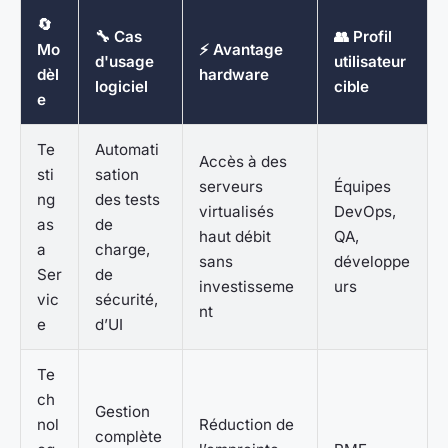
🔄
🔧 Cas
👥 Profil
Mo
⚡ Avantage
d'usage
utilisateur
dèl
hardware
logiciel
cible
e
Te
Automati
Accès à des
sti
sation
serveurs
Équipes
ng
des tests
virtualisés
DevOps,
as
de
haut débit
QA,
a
charge,
sans
développe
Ser
de
investisseme
urs
vic
sécurité,
nt
e
d’UI
Te
ch
Gestion
nol
Réduction de
complète